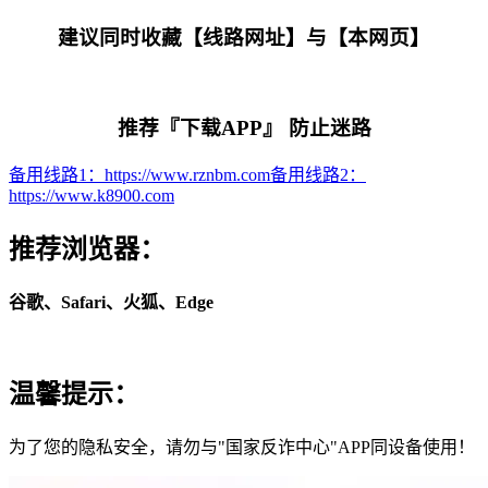
建议同时收藏【线路网址】与【本网页】
推荐『下载APP』 防止迷路
备用线路
1
：
https://www.rznbm.com
备用线路
2
：
https://www.k8900.com
推荐浏览器：
谷歌、Safari、火狐、Edge
温馨提示：
为了您的隐私安全，请勿与"国家反诈中心"APP同设备使用！