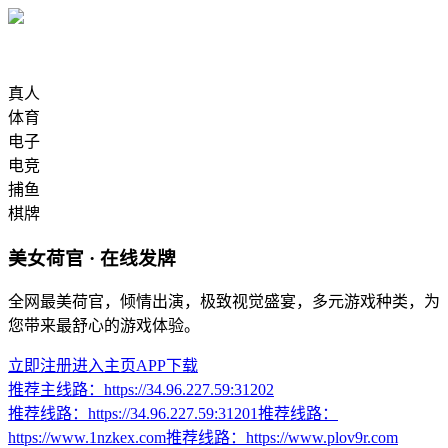
真人
体育
电子
电竞
捕鱼
棋牌
美女荷官 · 在线发牌
全网最美荷官，倾情出演，极致视觉盛宴，多元游戏种类，为
您带来最舒心的游戏体验。
立即注册
进入主页
APP下载
推荐主线路：
https://34.96.227.59:31202
推荐线路：
https://34.96.227.59:31201
推荐线路：
https://www.1nzkex.com
推荐线路：
https://www.plov9r.com