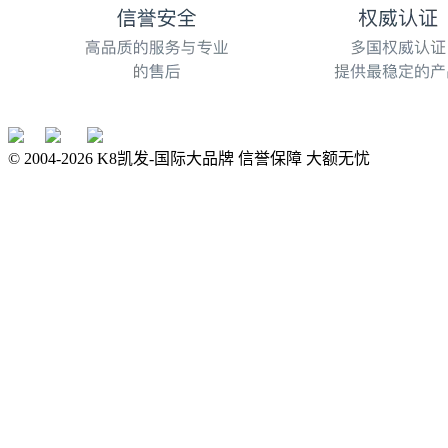
© 2004-
2026
K8凯发-国际大品牌 信誉保障 大额无忧