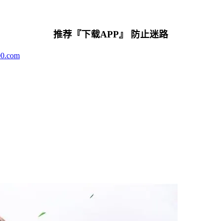
推荐『下载APP』 防止迷路
00.com