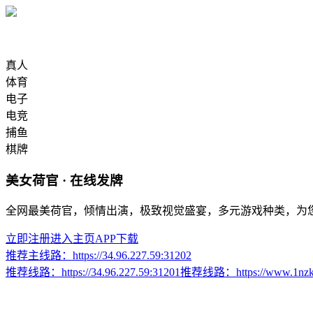
真人
体育
电子
电竞
捕鱼
棋牌
美女荷官 · 在线发牌
全网最美荷官，倾情出演，极致视觉盛宴，多元游戏种类，为
立即注册
进入主页
APP下载
推荐主线路：
https://34.96.227.59:31202
推荐线路：
https://34.96.227.59:31201
推荐线路：
https://www.1nz