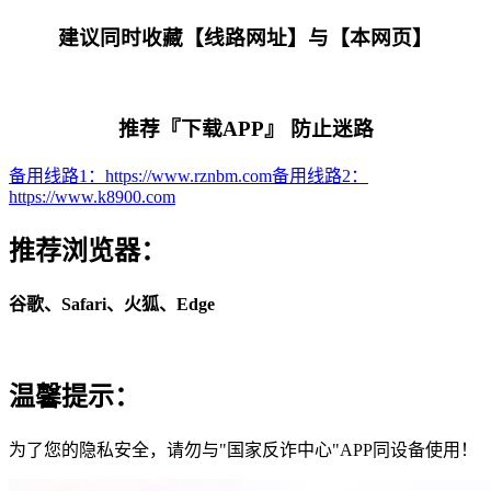
建议同时收藏【线路网址】与【本网页】
推荐『下载APP』 防止迷路
备用线路
1
：
https://www.rznbm.com
备用线路
2
：
https://www.k8900.com
推荐浏览器：
谷歌、Safari、火狐、Edge
温馨提示：
为了您的隐私安全，请勿与"国家反诈中心"APP同设备使用！